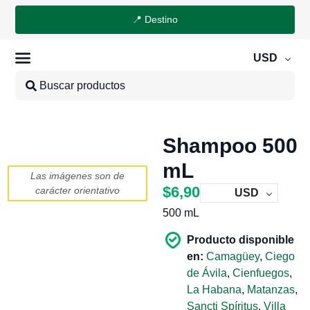
📍 Destino
USD
Shampoo 500
mL
Las imágenes son de
$
6,90
carácter orientativo
USD
500 mL
Producto disponible
en:
Camagüey
,
Ciego
de Ávila
,
Cienfuegos
,
La Habana
,
Matanzas
,
Sancti Spíritus
,
Villa