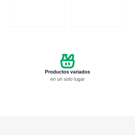
Combo para Papá #3
Combo para Papá #2
$
115,00
$
115,00
Añadir
Añadir
Productos variados
en un solo lugar