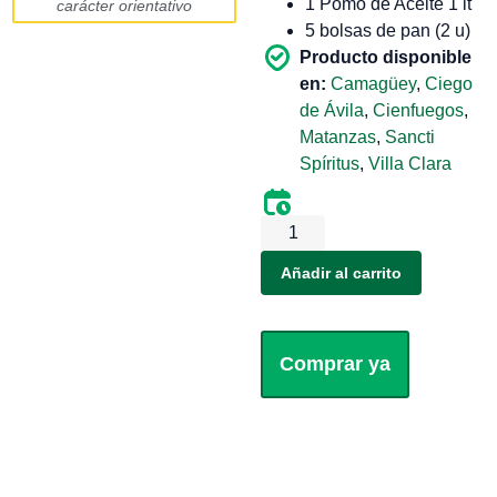
1 Pomo de Aceite 1 lt
carácter orientativo
5 bolsas de pan (2 u)
Producto disponible
en:
Camagüey
,
Ciego
de Ávila
,
Cienfuegos
,
Matanzas
,
Sancti
Spíritus
,
Villa Clara
Añadir al carrito
Comprar ya