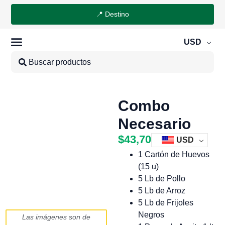
📍 Destino
USD
Combo
Necesario
$
43,70
USD
1 Cartón de Huevos
(15 u)
5 Lb de Pollo
5 Lb de Arroz
5 Lb de Frijoles
Negros
Las imágenes son de