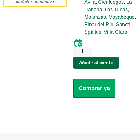
carácter orientativo
Ávila
,
Cienfuegos
,
La
Habana
,
Las Tunas
,
Matanzas
,
Mayabeque
,
Pinar del Río
,
Sancti
Spíritus
,
Villa Clara
Añadir al carrito
Comprar ya