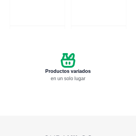
Combo Cesta útil
Combo Trío cárnico
$
123,75
$
188,05
Añadir
Añadir
Productos variados
en un solo lugar