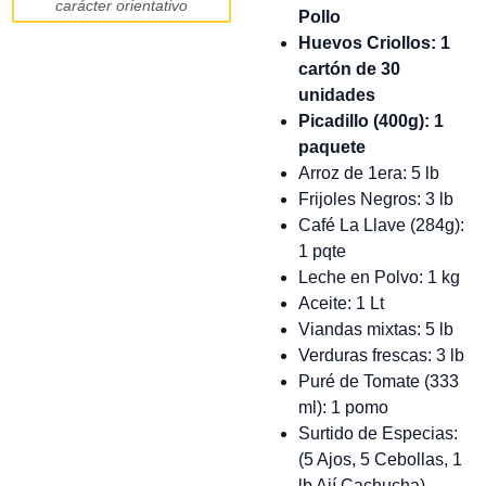
carácter orientativo
Pollo
Huevos Criollos: 1
cartón de 30
unidades
Picadillo (400g): 1
paquete
Arroz de 1era: 5 lb
Frijoles Negros: 3 lb
Café La Llave (284g):
1 pqte
Leche en Polvo: 1 kg
Aceite: 1 Lt
Viandas mixtas: 5 lb
Verduras frescas: 3 lb
Puré de Tomate (333
ml): 1 pomo
Surtido de Especias:
(5 Ajos, 5 Cebollas, 1
lb Ají Cachucha)