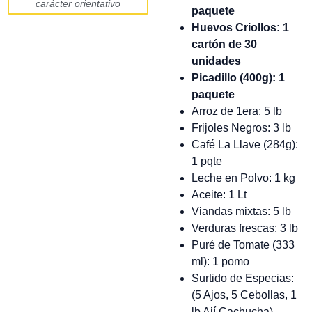
carácter orientativo
paquete
Huevos Criollos: 1
cartón de 30
unidades
Picadillo (400g): 1
paquete
Arroz de 1era: 5 lb
Frijoles Negros: 3 lb
Café La Llave (284g):
1 pqte
Leche en Polvo: 1 kg
Aceite: 1 Lt
Viandas mixtas: 5 lb
Verduras frescas: 3 lb
Puré de Tomate (333
ml): 1 pomo
Surtido de Especias:
(5 Ajos, 5 Cebollas, 1
lb Ají Cachucha)