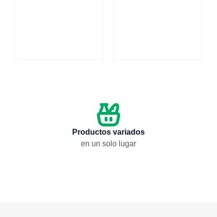
Combo Cesta útil
Combo Trío cárnico
$
123,75
$
188,05
Añadir
Añadir
Productos variados
en un solo lugar