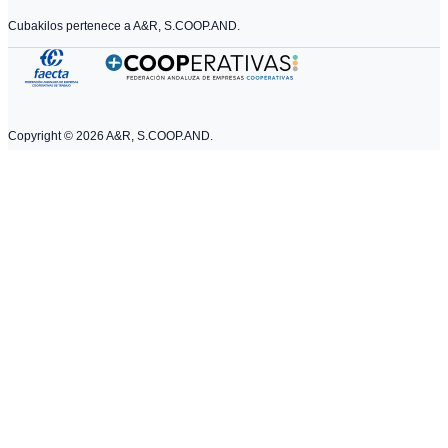
Cubakilos pertenece a A&R, S.COOP.AND.
Copyright ©
2026
A&R, S.COOP.AND.