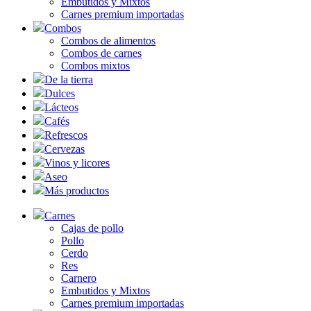
Embutidos y Mixtos
Carnes premium importadas
Combos
Combos de alimentos
Combos de carnes
Combos mixtos
De la tierra
Dulces
Lácteos
Cafés
Refrescos
Cervezas
Vinos y licores
Aseo
Más productos
Carnes
Cajas de pollo
Pollo
Cerdo
Res
Carnero
Embutidos y Mixtos
Carnes premium importadas