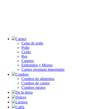
Carnes
Cajas de pollo
Pollo
Cerdo
Res
Carnero
Embutidos y Mixtos
Carnes premium importadas
Combos
Combos de alimentos
Combos de carnes
Combos mixtos
De la tierra
Dulces
Lácteos
Cafés