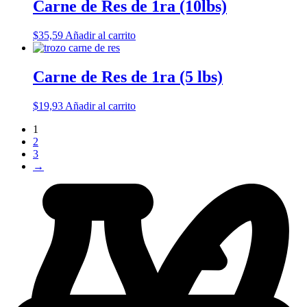
Carne de Res de 1ra (10lbs)
$
35,59
Añadir al carrito
Carne de Res de 1ra (5 lbs)
$
19,93
Añadir al carrito
1
2
3
→