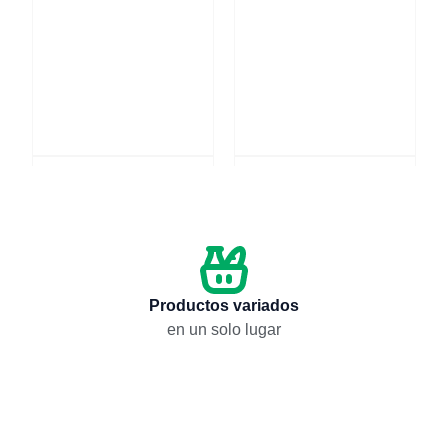
Combo para Papá #3
Combo para Papá #2
$
115,00
$
115,00
Añadir
Añadir
Productos variados
en un solo lugar