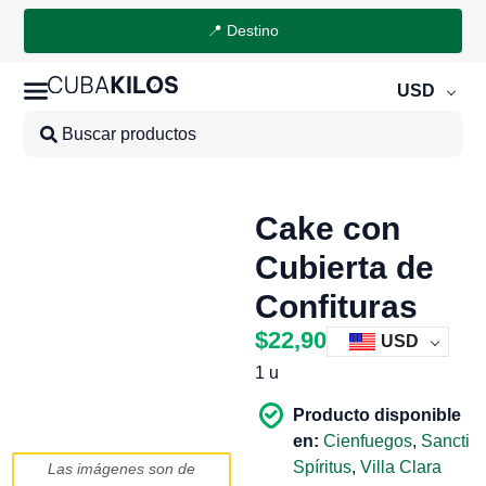
📍 Destino
USD
Cake con
Cubierta de
Confituras
$
22,90
USD
1 u
Producto disponible
en:
Cienfuegos
,
Sancti
Spíritus
,
Villa Clara
Las imágenes son de