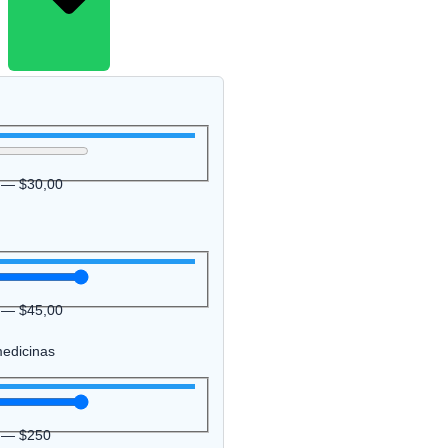
—
$
30,00
—
$
45,00
medicinas
—
$
250