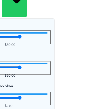
—
$
30,00
—
$
50,00
medicinas
—
$
270