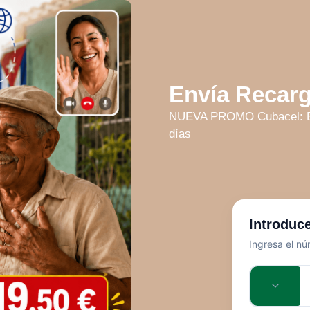
Envía Recarg
NUEVA PROMO Cubacel: Env
días
Introduce
Ingresa el nú